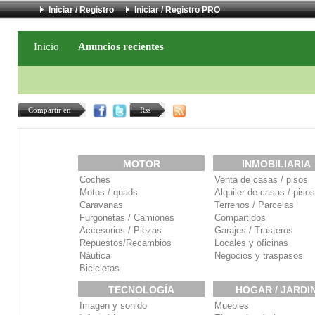
Iniciar / Registro
Iniciar / Registro PRO
Inicio
Anuncios recientes
Compartir en
Rss
MOTOR
INMOBILIARIA
Coches
Venta de casas / pisos
Motos / quads
Alquiler de casas / pisos
Caravanas
Terrenos / Parcelas
Furgonetas / Camiones
Compartidos
Accesorios / Piezas
Garajes / Trasteros
Repuestos/Recambios
Locales y oficinas
Náutica
Negocios y traspasos
Bicicletas
TECNOLOGÍA
HOGAR / JARDI
Imagen y sonido
Muebles