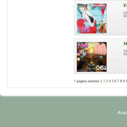
E
Li
0
M
Li
0
< página anterior
1
2
3
4
5
6
7
8
9
Anun