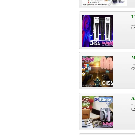
L
Li
0
M
Li
0
A
Li
0