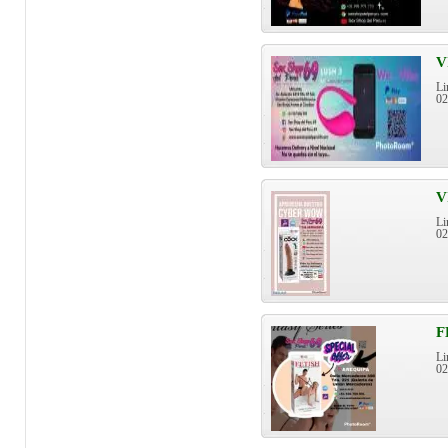
V
Li
0
V
Li
0
F
Li
0