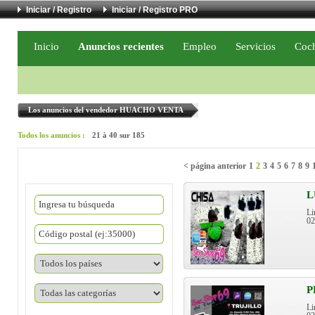
Iniciar / Registro
Iniciar / Registro PRO
Inicio
Anuncios recientes
Empleo
Servicios
Coc
Los anuncios del vendedor HUACHO VENTA
Todos los anuncios :
21 à 40 sur 185
< página anterior
1
2
3
4
5
6
7
8
9
L
Li
0
P
Li