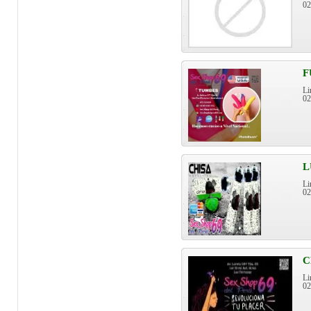
0
F
Li
0
L
Li
0
C
Li
0