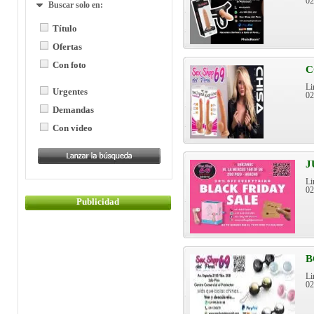
0
Buscar solo en:
Título
Ofertas
Con foto
C
Li
Urgentes
0
Demandas
Con vídeo
J
Li
0
Publicidad
B
Li
0