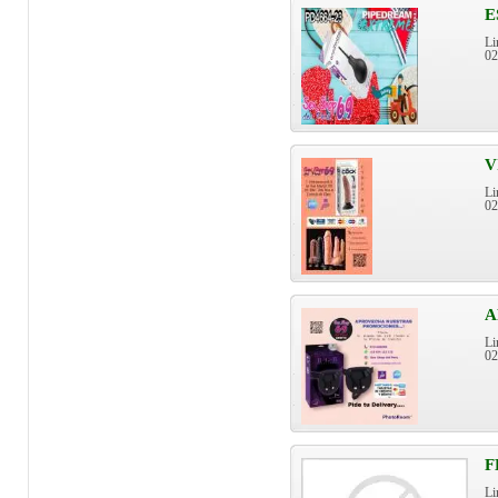
E
Li
0
V
Li
0
A
Li
0
F
Li